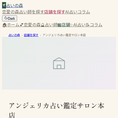
占いの森
恋愛の森
占い師を探す
店舗を探す
AI占い
コラム
Dark
🏠
ホーム
💕
恋愛の森
🔮
占い師
🏪
店舗
✨
AI占い
📝
コラム
占いの森
›
店舗を探す
›
アンジェリカ占い鑑定サロン本店
アンジェリカ占い鑑定サロン本
店