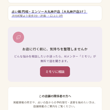
占い館 円相・エンソー大丸神戸店［大丸神戸店3Ｆ］
JR元町駅より徒歩3分
・評価
-
・口コミ
0
件
お店に行く前に、気持ちを整理しませんか
どんな悩みを相談したいか迷ったら、AIメンター「ミモリ」が
無料で話を聞きます。
ミモリに相談
この店舗の関係者の方へ
掲載情報の修正や、占いの森からの予約受付・送客を始めたい方は、
店舗掲載のご案内をご覧ください。