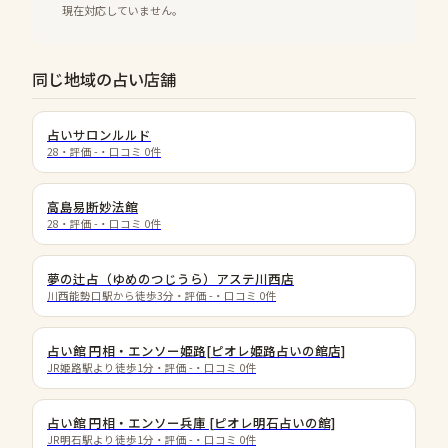
現在対応していません。
同じ地域の占い店舗
占いサロンルルド
28
・評価
-
・口コミ
0
件
高島易断妙法館
28
・評価
-
・口コミ
0
件
夢の辻占（ゆめのつじうら）アステ川西店
川西能勢口駅から徒歩3分
・評価
-
・口コミ
0
件
占い館 円相・エンソー姫路[ピオレ姫路占いの館店]
JR姫路駅より徒歩1分
・評価
-
・口コミ
0
件
占い館 円相・エンソー兵庫 [ピオレ明石占いの館]
JR明石駅より徒歩1分
・評価
-
・口コミ
0
件