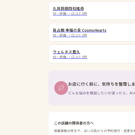
久具鈴朋四柱推命
43
・評価
-
・口コミ
0
件
易占館 幸福の泉 CosmoHearts
43
・評価
-
・口コミ
0
件
ウェルネス豊久
43
・評価
-
・口コミ
0
件
お店に行く前に、気持ちを整理し
どんな悩みを相談したいか迷ったら、AI
この店舗の関係者の方へ
掲載情報の修正や、占いの森からの予約受付・送客を