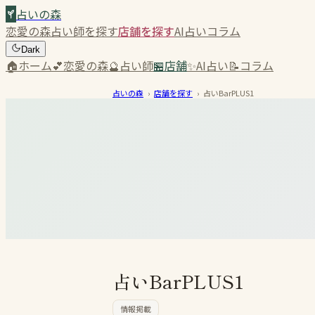
占いの森
恋愛の森
占い師を探す
店舗を探す
AI占い
コラム
Dark
🏠
ホーム
💕
恋愛の森
🔮
占い師
🏪
店舗
✨
AI占い
📝
コラム
占いの森
›
店舗を探す
›
占いBarPLUS1
占いBarPLUS1
情報掲載