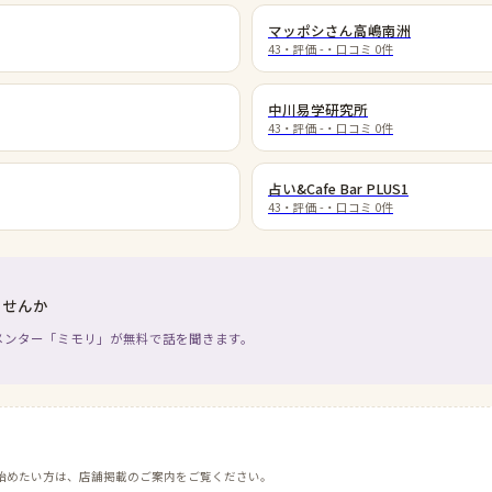
マッポシさん高嶋南洲
43
・評価
-
・口コミ
0
件
中川易学研究所
43
・評価
-
・口コミ
0
件
占い&Cafe Bar PLUS1
43
・評価
-
・口コミ
0
件
ませんか
メンター「ミモリ」が無料で話を聞きます。
始めたい方は、店舗掲載のご案内をご覧ください。