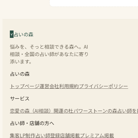
占いの森
悩みを、そっと相談できる森へ。AI
相談・全国の占い師があなたに寄り
添います。
占いの森
トップページ
運営会社
利用規約
プライバシーポリシー
サービス
恋愛の森（AI相談）
開運の杜
パワーストーンの森
占い師を
占い師・店舗の方へ
集客LP制作
占い師登録
店舗掲載
プレミアム掲載