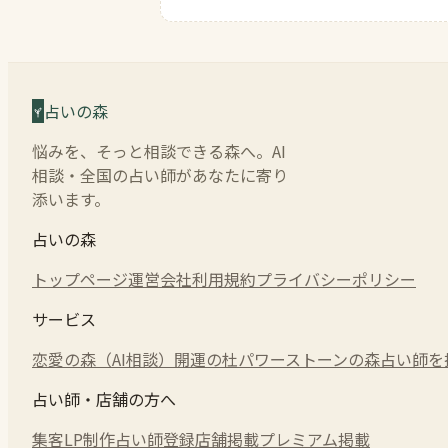
占いの森
悩みを、そっと相談できる森へ。AI
相談・全国の占い師があなたに寄り
添います。
占いの森
トップページ
運営会社
利用規約
プライバシーポリシー
サービス
恋愛の森（AI相談）
開運の杜
パワーストーンの森
占い師を
占い師・店舗の方へ
集客LP制作
占い師登録
店舗掲載
プレミアム掲載