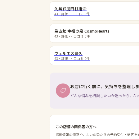
久具鈴朋四柱推命
43
・評価
-
・口コミ
0
件
易占館 幸福の泉 CosmoHearts
43
・評価
-
・口コミ
0
件
ウェルネス豊久
43
・評価
-
・口コミ
0
件
お店に行く前に、気持ちを整理し
どんな悩みを相談したいか迷ったら、AI
この店舗の関係者の方へ
掲載情報の修正や、占いの森からの予約受付・送客を