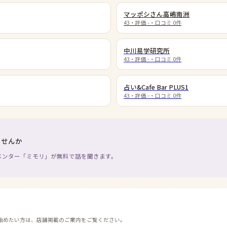
マッポシさん高嶋南洲
43
・評価
-
・口コミ
0
件
中川易学研究所
43
・評価
-
・口コミ
0
件
占い&Cafe Bar PLUS1
43
・評価
-
・口コミ
0
件
ませんか
メンター「ミモリ」が無料で話を聞きます。
始めたい方は、店舗掲載のご案内をご覧ください。