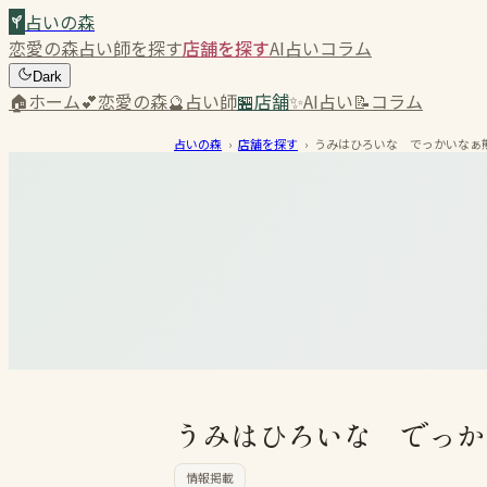
占いの森
恋愛の森
占い師を探す
店舗を探す
AI占い
コラム
Dark
🏠
ホーム
💕
恋愛の森
🔮
占い師
🏪
店舗
✨
AI占い
📝
コラム
占いの森
›
店舗を探す
›
うみはひろいな でっかいなぁ熊本
うみはひろいな でっかい
情報掲載