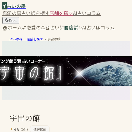
占いの森
恋愛の森
占い師を探す
店舗を探す
AI占い
コラム
Dark
🏠
ホーム
💕
恋愛の森
🔮
占い師
🏪
店舗
✨
AI占い
📝
コラム
占いの森
›
店舗を探す
›
宇宙の館
宇宙の館
4.8
（
0
件）
情報掲載