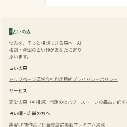
占いの森
悩みを、そっと相談できる森へ。AI
相談・全国の占い師があなたに寄り
添います。
占いの森
トップページ
運営会社
利用規約
プライバシーポリシー
サービス
恋愛の森（AI相談）
開運の杜
パワーストーンの森
占い師を
占い師・店舗の方へ
集客LP制作
占い師登録
店舗掲載
プレミアム掲載