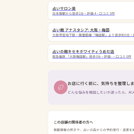
占いサロン昊
日本橋駅から徒歩2分
・評価
4
・口コミ
0
件
占い館 アナスタシア: 大阪・梅田
大阪市営地下鉄・御堂筋線「梅田駅」より徒歩約3分
・
占いの館キセキホワイティうめだ店
阪急電鉄 「大阪梅田駅」徒歩3分
・評価
-
・口コミ
0
件
お店に行く前に、気持ちを整理し
どんな悩みを相談したいか迷ったら、AI
この店舗の関係者の方へ
掲載情報の修正や、占いの森からの予約受付・送客を