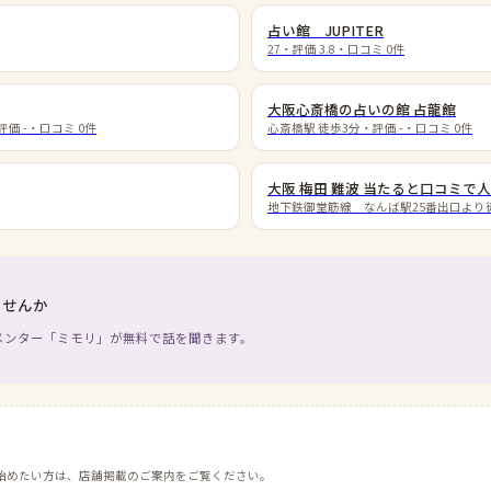
占い館 JUPITER
27
・評価
3.8
・口コミ
0
件
大阪心斎橋の占いの館 占龍館
評価
-
・口コミ
0
件
心斎橋駅 徒歩3分
・評価
-
・口コミ
0
件
大阪 梅田 難波 当たると口コミで
地下鉄御堂筋線 なんば駅25番出口より
ませんか
メンター「ミモリ」が無料で話を聞きます。
始めたい方は、店舗掲載のご案内をご覧ください。