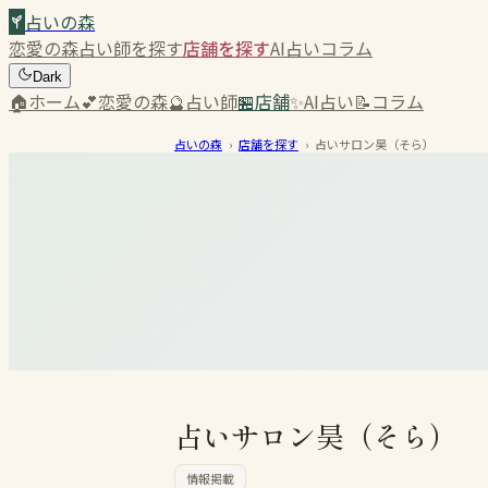
占いの森
恋愛の森
占い師を探す
店舗を探す
AI占い
コラム
Dark
🏠
ホーム
💕
恋愛の森
🔮
占い師
🏪
店舗
✨
AI占い
📝
コラム
占いの森
›
店舗を探す
›
占いサロン昊（そら）
占いサロン昊（そら）
情報掲載