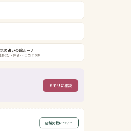
人気の占いの館ルーナ
徒歩2分
・評価
-
・口コミ
0
件
ミモリに相談
店舗掲載について