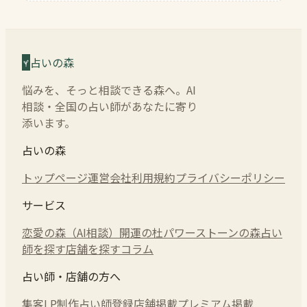
占いの森
悩みを、そっと相談できる森へ。AI
相談・全国の占い師があなたに寄り
添います。
占いの森
トップページ
運営会社
利用規約
プライバシーポリシー
サービス
恋愛の森（AI相談）
開運の杜
パワーストーンの森
占い
師を探す
店舗を探す
コラム
占い師・店舗の方へ
集客LP制作
占い師登録
店舗掲載
プレミアム掲載