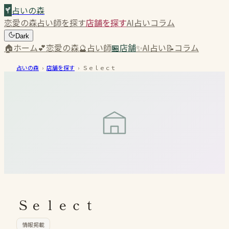
占いの森
恋愛の森
占い師を探す
店舗を探す
AI占い
コラム
Dark
🏠
ホーム
💕
恋愛の森
🔮
占い師
🏪
店舗
✨
AI占い
📝
コラム
占いの森
›
店舗を探す
›
Ｓｅｌｅｃｔ
Ｓｅｌｅｃｔ
情報掲載