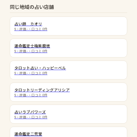
同じ地域の占い店舗
占い師 カオリ
9
・評価
-
・口コミ
0
件
運命鑑定士梅紫麿徳
9
・評価
-
・口コミ
0
件
タロット占い・ハッピーベル
9
・評価
-
・口コミ
0
件
タロットリーディングアリシア
9
・評価
-
・口コミ
0
件
占いラブパワーズ
9
・評価
-
・口コミ
0
件
運命鑑定二荒堂