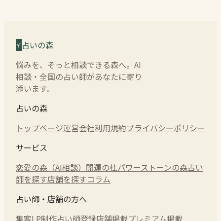
占いの森
悩みを、そっと相談できる森へ。AI
相談・全国の占い師があなたに寄り
添います。
占いの森
トップページ
運営会社
利用規約
プライバシーポリシー
サービス
恋愛の森（AI相談）
開運の杜
パワーストーンの森
占い
師を探す
店舗を探す
コラム
占い師・店舗の方へ
集客LP制作
占い師登録
店舗掲載
プレミアム掲載