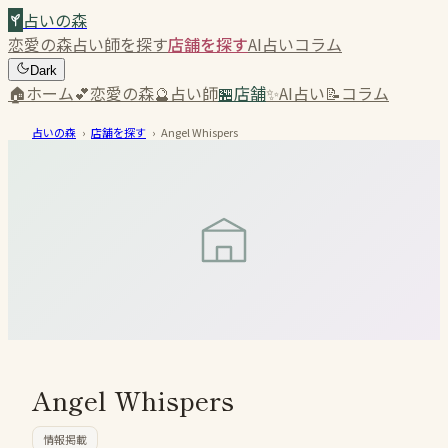
占いの森
恋愛の森
占い師を探す
店舗を探す
AI占い
コラム
Dark
🏠
ホーム
💕
恋愛の森
🔮
占い師
🏪
店舗
✨
AI占い
📝
コラム
占いの森
›
店舗を探す
›
Angel Whispers
Angel Whispers
情報掲載