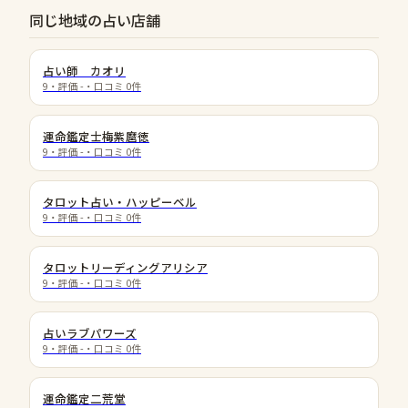
同じ地域の占い店舗
占い師 カオリ
9
・評価
-
・口コミ
0
件
運命鑑定士梅紫麿徳
9
・評価
-
・口コミ
0
件
タロット占い・ハッピーベル
9
・評価
-
・口コミ
0
件
タロットリーディングアリシア
9
・評価
-
・口コミ
0
件
占いラブパワーズ
9
・評価
-
・口コミ
0
件
運命鑑定二荒堂