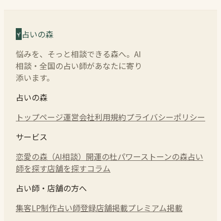
占いの森
悩みを、そっと相談できる森へ。AI
相談・全国の占い師があなたに寄り
添います。
占いの森
トップページ
運営会社
利用規約
プライバシーポリシー
サービス
恋愛の森（AI相談）
開運の杜
パワーストーンの森
占い
師を探す
店舗を探す
コラム
占い師・店舗の方へ
集客LP制作
占い師登録
店舗掲載
プレミアム掲載