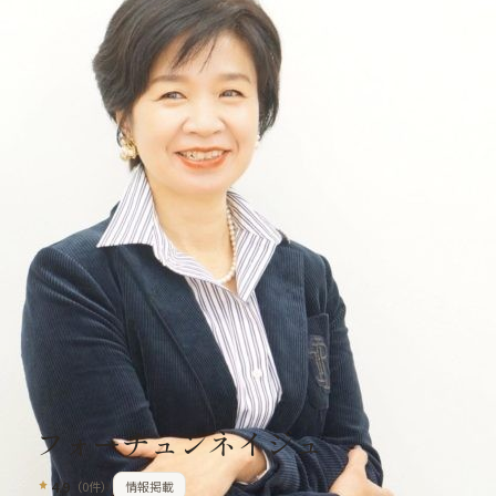
占いの森
恋愛の森
占い師を探す
店舗を探す
AI占い
コラム
Dark
🏠
ホーム
💕
恋愛の森
🔮
占い師
🏪
店舗
✨
AI占い
📝
コラム
占いの森
›
店舗を探す
›
フォーチュンネイジュ
フォーチュンネイジュ
4.9
（
0
件）
情報掲載