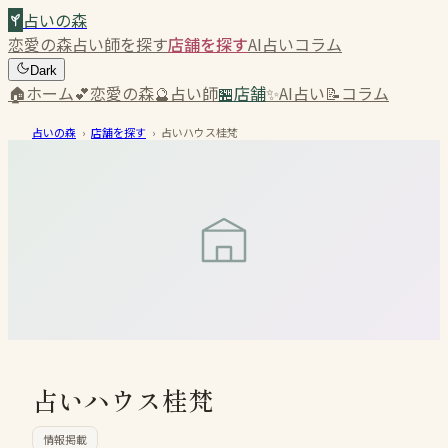
占いの森
恋愛の森
占い師を探す
店舗を探す
AI占い
コラム
Dark
🏠
ホーム
💕
恋愛の森
🔮
占い師
🏪
店舗
✨
AI占い
📝
コラム
占いの森
›
店舗を探す
›
占いハウス桂梵
占いハウス桂梵
情報掲載