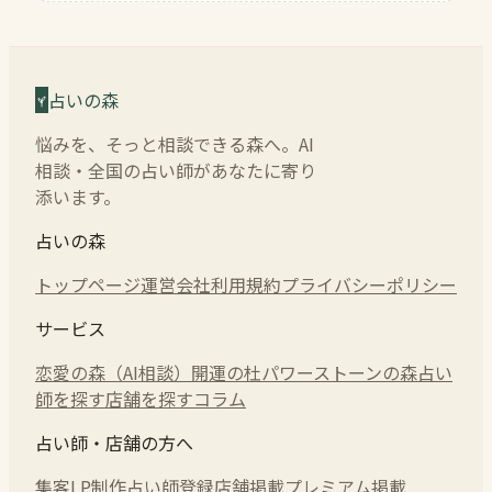
占いの森
悩みを、そっと相談できる森へ。AI
相談・全国の占い師があなたに寄り
添います。
占いの森
トップページ
運営会社
利用規約
プライバシーポリシー
サービス
恋愛の森（AI相談）
開運の杜
パワーストーンの森
占い
師を探す
店舗を探す
コラム
占い師・店舗の方へ
集客LP制作
占い師登録
店舗掲載
プレミアム掲載