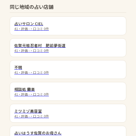
同じ地域の占い店舗
占いサロン CIEL
41
・評価
-
・口コミ
0
件
佐賀元祖忍者村 肥前夢街道
41
・評価
-
・口コミ
0
件
不明
41
・評価
-
・口コミ
0
件
相談処 蘭楽
41
・評価
-
・口コミ
0
件
ミツミゾ美容室
41
・評価
-
・口コミ
0
件
占いはうす佐賀のお母さん