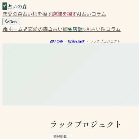
占いの森
恋愛の森
占い師を探す
店舗を探す
AI占い
コラム
Dark
🏠
ホーム
💕
恋愛の森
🔮
占い師
🏪
店舗
✨
AI占い
📝
コラム
占いの森
›
店舗を探す
›
ラックプロジェクト
ラックプロジェクト
情報掲載