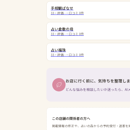
手相観ぱなせ
33
・評価
-
・口コミ
0
件
占い倉敷の母
33
・評価
-
・口コミ
0
件
占い福珠
33
・評価
-
・口コミ
0
件
お店に行く前に、気持ちを整理し
どんな悩みを相談したいか迷ったら、AI
この店舗の関係者の方へ
掲載情報の修正や、占いの森からの予約受付・送客を