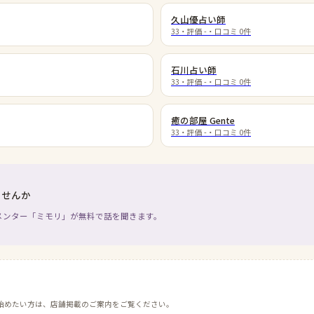
久山優占い師
33
・評価
-
・口コミ
0
件
石川占い師
33
・評価
-
・口コミ
0
件
癒の部屋 Gente
33
・評価
-
・口コミ
0
件
ませんか
メンター「ミモリ」が無料で話を聞きます。
始めたい方は、店舗掲載のご案内をご覧ください。