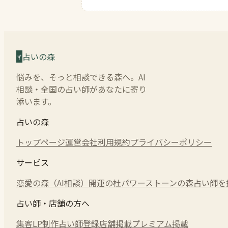
占いの森
悩みを、そっと相談できる森へ。AI
相談・全国の占い師があなたに寄り
添います。
占いの森
トップページ
運営会社
利用規約
プライバシーポリシー
サービス
恋愛の森（AI相談）
開運の杜
パワーストーンの森
占い師を
占い師・店舗の方へ
集客LP制作
占い師登録
店舗掲載
プレミアム掲載