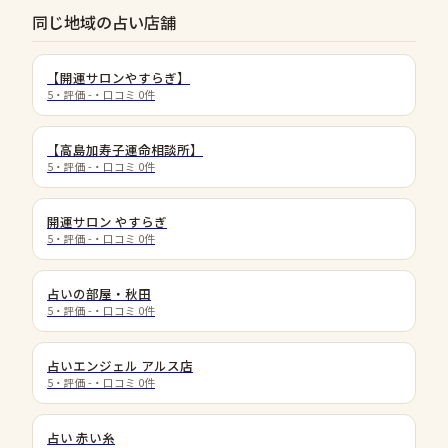
同じ地域の占い店舗
【開運サロンやすらぎ】
5
・評価
-
・口コミ
0
件
【高島加寿子運命相談所】
5
・評価
-
・口コミ
0
件
開運サロン やすらぎ
5
・評価
-
・口コミ
0
件
占いの部屋・秋田
5
・評価
-
・口コミ
0
件
占いエンジェル アルス店
5
・評価
-
・口コミ
0
件
占い 赤い糸