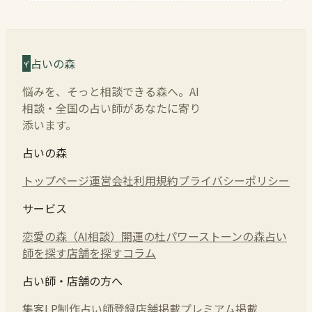
占いの森
悩みを、そっと相談できる森へ。AI
相談・全国の占い師があなたに寄り
添います。
占いの森
トップページ
運営会社
利用規約
プライバシーポリシー
サービス
恋愛の森（AI相談）
開運の杜
パワーストーンの森
占い
師を探す
店舗を探す
コラム
占い師・店舗の方へ
集客LP制作
占い師登録
店舗掲載
プレミアム掲載