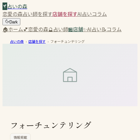
占いの森
恋愛の森
占い師を探す
店舗を探す
AI占い
コラム
Dark
🏠
ホーム
💕
恋愛の森
🔮
占い師
🏪
店舗
✨
AI占い
📝
コラム
占いの森
›
店舗を探す
›
フォーチュンテリング
フォーチュンテリング
情報掲載