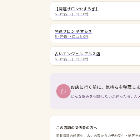
【開運サロンやすらぎ】
5
・評価
-
・口コミ
0
件
開運サロン やすらぎ
5
・評価
-
・口コミ
0
件
占いエンジェル アルス店
5
・評価
-
・口コミ
0
件
お店に行く前に、気持ちを整理し
どんな悩みを相談したいか迷ったら、AI
この店舗の関係者の方へ
掲載情報の修正や、占いの森からの予約受付・送客を