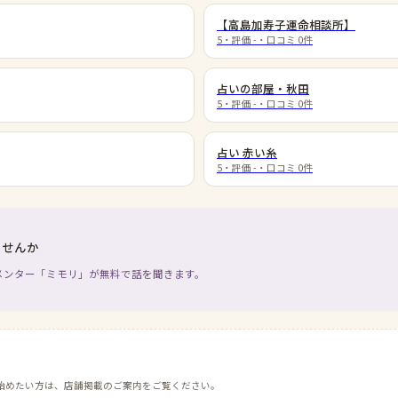
【高島加寿子運命相談所】
5
・評価
-
・口コミ
0
件
占いの部屋・秋田
5
・評価
-
・口コミ
0
件
占い 赤い糸
5
・評価
-
・口コミ
0
件
ませんか
メンター「ミモリ」が無料で話を聞きます。
始めたい方は、店舗掲載のご案内をご覧ください。