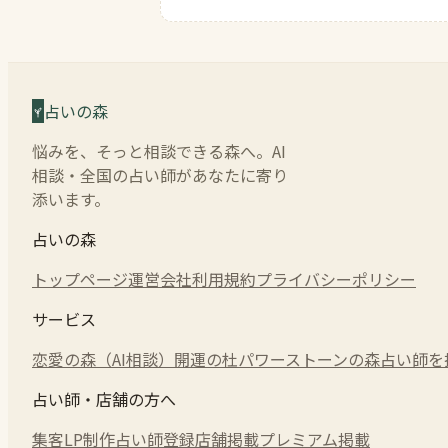
占いの森
悩みを、そっと相談できる森へ。AI
相談・全国の占い師があなたに寄り
添います。
占いの森
トップページ
運営会社
利用規約
プライバシーポリシー
サービス
恋愛の森（AI相談）
開運の杜
パワーストーンの森
占い師を
占い師・店舗の方へ
集客LP制作
占い師登録
店舗掲載
プレミアム掲載