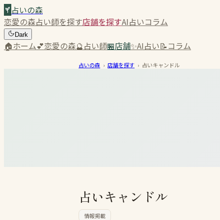
占いの森
恋愛の森
占い師を探す
店舗を探す
AI占い
コラム
Dark
🏠
ホーム
💕
恋愛の森
🔮
占い師
🏪
店舗
✨
AI占い
📝
コラム
占いの森
›
店舗を探す
›
占いキャンドル
占いキャンドル
情報掲載