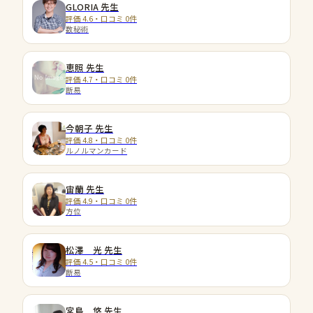
GLORIA
先生
評価 4.6・口コミ 0件
数秘術
恵照
先生
評価 4.7・口コミ 0件
断易
今朝子
先生
評価 4.8・口コミ 0件
ルノルマンカード
宙蘭
先生
評価 4.9・口コミ 0件
方位
松澤 光
先生
評価 4.5・口コミ 0件
断易
宮島 悠
先生