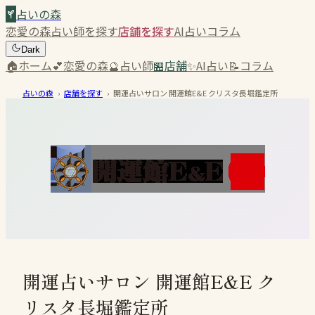
占いの森
恋愛の森
占い師を探す
店舗を探す
AI占い
コラム
Dark
🏠
ホーム
💕
恋愛の森
🔮
占い師
🏪
店舗
✨
AI占い
📝
コラム
占いの森
›
店舗を探す
›
開運占いサロン 開運館E&E クリスタ長堀鑑定所
開運占いサロン 開運館E&E ク
リスタ長堀鑑定所