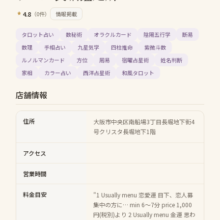
4.8
（
0
件）
情報掲載
タロット占い
数秘術
オラクルカード
陰陽五行学
断易
数理
手相占い
九星気学
四柱推命
紫微斗数
ルノルマンカード
方位
周易
宿曜占星術
姓名判断
家相
カラー占い
西洋占星術
和風タロット
店舗情報
住所
大阪市中央区南船場3丁目長堀地下街4
号クリスタ長堀地下1階
アクセス
営業時間
料金目安
"1 Usually menu 恋愛運 目下、恋人募
集中の方に… min 6〜7分 price 1,000
円(税別)より 2 Usually menu 金運 思わ