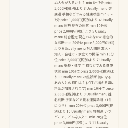
ぬ大金が入るかも？ min 6〜7分 price
1,000円(税別)より 3 Usually menu 健
康運 手相などでみる健康状態 min 6〜
7分 price 1,000円(税別)より 4 Usually
menu 運勢 現在の運気 min 10分位
price 2,000円(税別)より 5 Usually
menu 総合鑑定 現在のあなたの総合的
な診断 min 20分位 price 3,000円(税別)
より 6 Usually menu 対人関係 友人・
知人・会社で・家庭での関係 min 10分
位 price 2,000円(税別)より 7 Usually
menu 受験・進学 手相などでみる健康
状態 min 10分位 price 2,000円(税別)よ
り 8 Usually menu 相性診断 気になる
あの人との相性は？ (相手が増える毎に
料金が加算されます) min 10分位 price
2,000円(税別)より 9 Usually menu 姓
名判断 字画などで見る運勢診断（1件
につき） min 20分位 price 3,000円(税
別)より 10 Usually menu 結婚運 いつ、
どこで、どんな人と… min 20分位
price 3,000円(税別)より 11 Usually