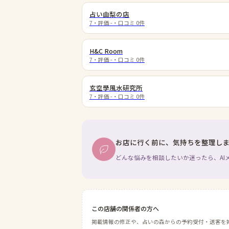
占い由梨の店
7
・評価
-
・口コミ
0
件
H&C Room
7
・評価
-
・口コミ
0
件
玄空學風水研究所
7
・評価
-
・口コミ
0
件
お店に行く前に、気持ちを整理し
どんな悩みを相談したいか迷ったら、AI
この店舗の関係者の方へ
掲載情報の修正や、占いの森からの予約受付・送客を