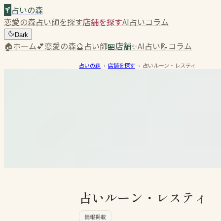
占いの森
恋愛の森
占い師を探す
店舗を探す
AI占い
コラム
Dark
🏠
ホーム
💕
恋愛の森
🔮
占い師
🏪
店舗
✨
AI占い
📝
コラム
占いの森
›
店舗を探す
›
占いルーン・レスティ
占いルーン・レスティ
情報掲載