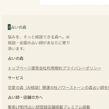
占いの森
悩みを、そっと相談できる森へ。AI
相談・全国の占い師があなたに寄り
添います。
占いの森
トップページ
運営会社
利用規約
プライバシーポリシー
サービス
恋愛の森（AI相談）
開運の杜
パワーストーンの森
占い師を
占い師・店舗の方へ
集客LP制作
占い師登録
店舗掲載
プレミアム掲載