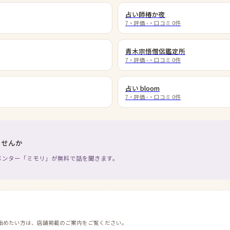
占い師椿か夜
7
・評価
-
・口コミ
0
件
青木宗悟僧侶鑑定所
7
・評価
-
・口コミ
0
件
占い bloom
7
・評価
-
・口コミ
0
件
ませんか
メンター「ミモリ」が無料で話を聞きます。
始めたい方は、店舗掲載のご案内をご覧ください。