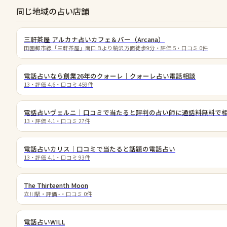
同じ地域の占い店舗
三軒茶屋 アルカナ占いカフェ＆バー（Arcana）
田園都市線「三軒茶屋」南口Ｂより駒沢方面徒歩9分
・評価
5
・口コミ
0
件
電話占いなら創業26年のクォーレ｜クォーレ占い電話相談
13
・評価
4.6
・口コミ
459
件
電話占いヴェルニ｜口コミで当たると評判の占い師に通話料無料で
13
・評価
4.1
・口コミ
27
件
電話占いカリス｜口コミで当たると話題の電話占い
13
・評価
4.1
・口コミ
93
件
The Thirteenth Moon
立川駅
・評価
-
・口コミ
0
件
電話占いWILL