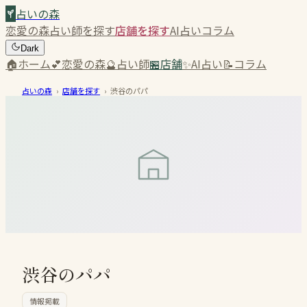
占いの森
恋愛の森
占い師を探す
店舗を探す
AI占い
コラム
Dark
🏠
ホーム
💕
恋愛の森
🔮
占い師
🏪
店舗
✨
AI占い
📝
コラム
占いの森
›
店舗を探す
›
渋谷のパパ
渋谷のパパ
情報掲載