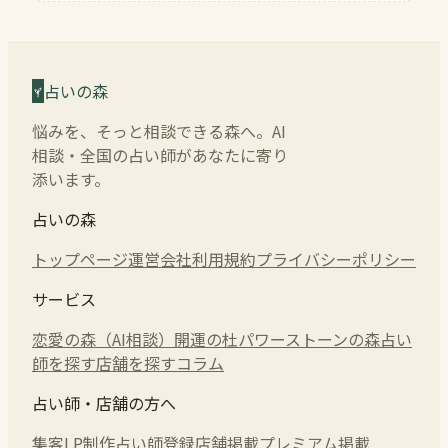
占いの森
悩みを、そっと相談できる森へ。AI
相談・全国の占い師があなたに寄り
添います。
占いの森
トップページ
運営会社
利用規約
プライバシーポリシー
サービス
恋愛の森（AI相談）
開運の杜
パワーストーンの森
占い
師を探す
店舗を探す
コラム
占い師・店舗の方へ
集客LP制作
占い師登録
店舗掲載
プレミアム掲載