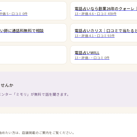
）
電話占いなら創業26年のクォーレ
評価
5
・口コミ
0
件
13
・評価
4.6
・口コミ
459
件
い師に通話料無料で相談
電話占いカリス｜口コミで当たる
13
・評価
4.1
・口コミ
93
件
電話占いWILL
13
・評価
-
・口コミ
0
件
ませんか
メンター「ミモリ」が無料で話を聞きます。
始めたい方は、店舗掲載のご案内をご覧ください。