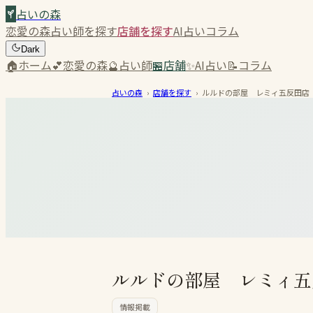
占いの森
恋愛の森
占い師を探す
店舗を探す
AI占い
コラム
Dark
🏠
ホーム
💕
恋愛の森
🔮
占い師
🏪
店舗
✨
AI占い
📝
コラム
占いの森
›
店舗を探す
›
ルルドの部屋 レミィ五反田店
ルルドの部屋 レミィ五
情報掲載