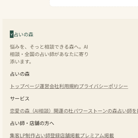
占いの森
悩みを、そっと相談できる森へ。AI
相談・全国の占い師があなたに寄り
添います。
占いの森
トップページ
運営会社
利用規約
プライバシーポリシー
サービス
恋愛の森（AI相談）
開運の杜
パワーストーンの森
占い師を
占い師・店舗の方へ
集客LP制作
占い師登録
店舗掲載
プレミアム掲載