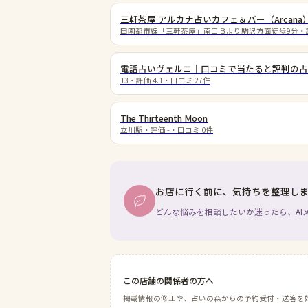
三軒茶屋 アルカナ占いカフェ＆バー（Arcana
田園都市線「三軒茶屋」南口Ｂより駒沢方面徒歩9分
・
電話占いヴェルニ｜口コミで当たると評判の占
13
・評価
4.1
・口コミ
27
件
The Thirteenth Moon
立川駅
・評価
-
・口コミ
0
件
お店に行く前に、気持ちを整理し
どんな悩みを相談したいか迷ったら、AI
この店舗の関係者の方へ
掲載情報の修正や、占いの森からの予約受付・送客を