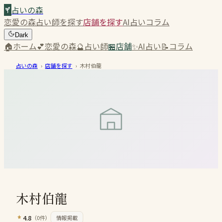
占いの森
恋愛の森
占い師を探す
店舗を探す
AI占い
コラム
Dark
🏠
ホーム
💕
恋愛の森
🔮
占い師
🏪
店舗
✨
AI占い
📝
コラム
占いの森
›
店舗を探す
›
木村伯龍
木村伯龍
4.8
（
0
件）
情報掲載