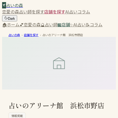
占いの森
恋愛の森
占い師を探す
店舗を探す
AI占い
コラム
Dark
🏠
ホーム
💕
恋愛の森
🔮
占い師
🏪
店舗
✨
AI占い
📝
コラム
占いの森
›
店舗を探す
›
占いのアリーナ館 浜松市野店
占いのアリーナ館 浜松市野店
情報掲載