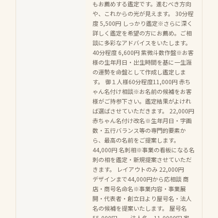
もお薦めする鑑定です。進むべき方向
や、これからの光が見えます。 30分程
度 5,500円 しっかり鑑定※さらに深く
詳しく鑑定を希望の方にお薦め。ご相
談に多彩なアドバイスをいたします。
40分程度 6,600円 紫微斗数作盤※お客
様の生年月日・出生時間を基に一生涯
の運勢を命盤として作成し鑑定しま
す。 御１人様60分程度11,000円 赤ち
ゃん名付け相談※お名前の候補をお客
様がご持参下さい。鑑定結果がよけれ
ば選ばさせていただきます。 22,000円
赤ちゃん名付け改名※生年月日・字画
数・五行バランス等の専門的要素か
ら、最高の名前をご提案します。
44,000円 名刺相※事業の看板になる名
刺の相を鑑定・新規提案させていただ
きます。 レイアウトのみ 22,000円
デザインまで44,000円から応相談 商
店・商号名命名※事業内容・事業展
開・代表者・創立日より屋号名・法人
名の候補を提案いたします。 屋号名
55,000円 法人名 11,0000円 家