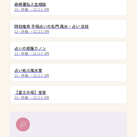
森崎瀧弘人生相談
22
・評価
-
・口コミ
0
件
四柱推命 手相占いの名門 風水・占い 淡桂
22
・評価
-
・口コミ
0
件
占いの部屋カノン
22
・評価
-
・口コミ
0
件
占い処火風水堂
22
・評価
-
・口コミ
0
件
【富士の母】宝泉
22
・評価
-
・口コミ
0
件