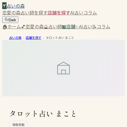
占いの森
恋愛の森
占い師を探す
店舗を探す
AI占い
コラム
Dark
🏠
ホーム
💕
恋愛の森
🔮
占い師
🏪
店舗
✨
AI占い
📝
コラム
占いの森
›
店舗を探す
›
タロット占い まこと
タロット占い まこと
情報掲載