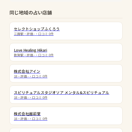
同じ地域の占い店舗
セレクトショップふくろう
三国駅
・評価
-
・口コミ
0
件
Love Healing Hikari
敦賀駅
・評価
-
・口コミ
0
件
株式会社アイン
18
・評価
-
・口コミ
0
件
スピリチュアルスタジオソア メンタル&スピリチュアル
18
・評価
-
・口コミ
0
件
株式会社越前堂
18
・評価
-
・口コミ
0
件