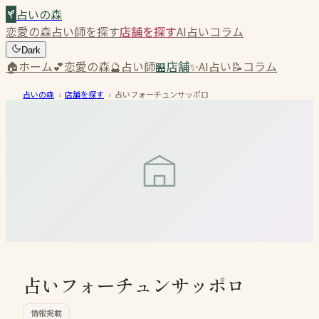
占いの森
恋愛の森
占い師を探す
店舗を探す
AI占い
コラム
Dark
🏠
ホーム
💕
恋愛の森
🔮
占い師
🏪
店舗
✨
AI占い
📝
コラム
占いの森
›
店舗を探す
›
占いフォーチュンサッポロ
占いフォーチュンサッポロ
情報掲載