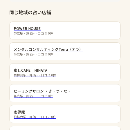
同じ地域の占い店舗
POWER HOUSE
帯広駅
・評価
-
・口コミ
0
件
メンタルコンサルティングTerra（テラ）
帯広駅
・評価
-
・口コミ
0
件
癒しCAFE HINATA
柏林台駅
・評価
-
・口コミ
0
件
ヒーリングサロン ・き・づ・な・
帯広駅
・評価
-
・口コミ
0
件
壱夢庵
柏林台駅
・評価
-
・口コミ
0
件