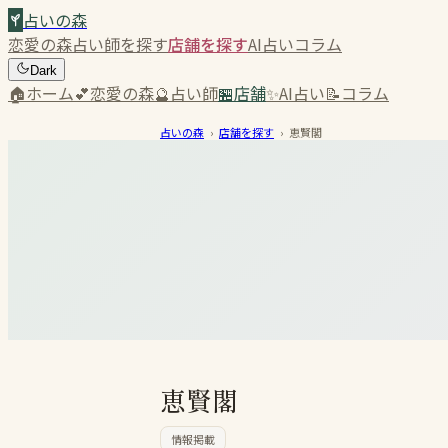
占いの森
恋愛の森
占い師を探す
店舗を探す
AI占い
コラム
Dark
🏠
ホーム
💕
恋愛の森
🔮
占い師
🏪
店舗
✨
AI占い
📝
コラム
占いの森
›
店舗を探す
›
恵賢閣
恵賢閣
情報掲載