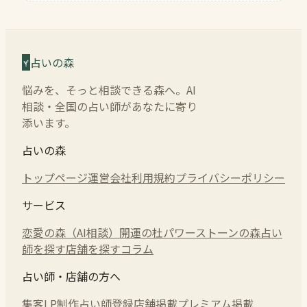
占いの森
悩みを、そっと相談できる森へ。AI
相談・全国の占い師があなたに寄り
添います。
占いの森
トップページ
運営会社
利用規約
プライバシーポリシー
サービス
恋愛の森（AI相談）
開運の杜
パワーストーンの森
占い
師を探す
店舗を探す
コラム
占い師・店舗の方へ
集客LP制作
占い師登録
店舗掲載
プレミアム掲載