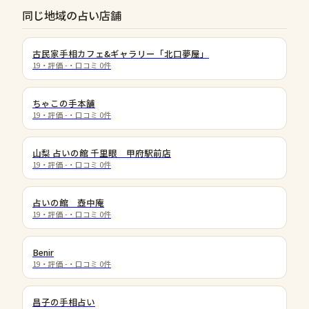
同じ地域の占い店舗
古民家手相カフェ&ギャラリー「北口夢屋」
19
・評価
-
・口コミ
0
件
ちゃこの手本舗
19
・評価
-
・口コミ
0
件
山梨 占いの館 千里眼 甲府駅前店
19
・評価
-
・口コミ
0
件
占いの館 壺中庵
19
・評価
-
・口コミ
0
件
Benir
19
・評価
-
・口コミ
0
件
昌子の手相占い