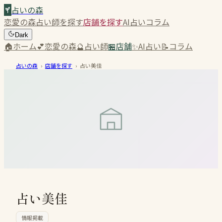
占いの森
恋愛の森
占い師を探す
店舗を探す
AI占い
コラム
Dark
🏠
ホーム
💕
恋愛の森
🔮
占い師
🏪
店舗
✨
AI占い
📝
コラム
占いの森
›
店舗を探す
›
占い美佳
占い美佳
情報掲載