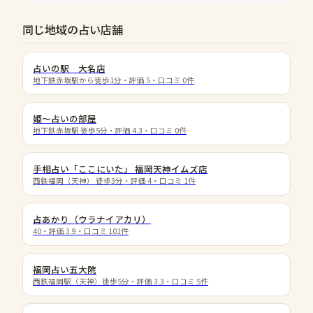
同じ地域の占い店舗
占いの駅 大名店
地下鉄赤坂駅から徒歩1分
・評価
5
・口コミ
0
件
姫〜占いの部屋
地下鉄赤坂駅 徒歩5分
・評価
4.3
・口コミ
0
件
手相占い「ここにいた」 福岡天神イムズ店
西鉄福岡（天神） 徒歩3分
・評価
4
・口コミ
1
件
占あかり（ウラナイアカリ）
40
・評価
3.9
・口コミ
101
件
福岡占い五大院
西鉄福岡駅（天神）徒歩5分
・評価
3.3
・口コミ
5
件