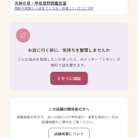
天神の母・甲易堂野田鑑定室
西鉄平尾駅から徒歩で１５分
・評価
2.5
・口コミ
0
件
お店に行く前に、気持ちを整理しませんか
どんな悩みを相談したいか迷ったら、AIメンター「ミモリ」が
無料で話を聞きます。
ミモリに相談
この店舗の関係者の方へ
掲載情報の修正や、占いの森からの予約受付・送客を始めたい方は、
店舗掲載のご案内をご覧ください。
店舗掲載について