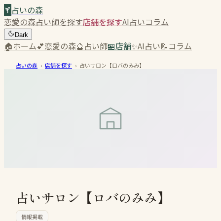
占いの森
恋愛の森
占い師を探す
店舗を探す
AI占い
コラム
Dark
🏠
ホーム
💕
恋愛の森
🔮
占い師
🏪
店舗
✨
AI占い
📝
コラム
占いの森
›
店舗を探す
›
占いサロン【ロバのみみ】
占いサロン【ロバのみみ】
情報掲載