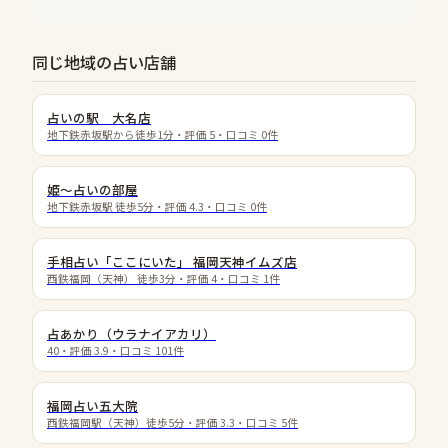
同じ地域の占い店舗
占いの駅 大名店
地下鉄赤坂駅から徒歩1分
・評価
5
・口コミ
0
件
姫〜占いの部屋
地下鉄赤坂駅 徒歩5分
・評価
4.3
・口コミ
0
件
手相占い「ここにいた」 福岡天神イムズ店
西鉄福岡（天神） 徒歩3分
・評価
4
・口コミ
1
件
占あかり（ウラナイアカリ）
40
・評価
3.9
・口コミ
101
件
福岡占い五大院
西鉄福岡駅（天神）徒歩5分
・評価
3.3
・口コミ
5
件