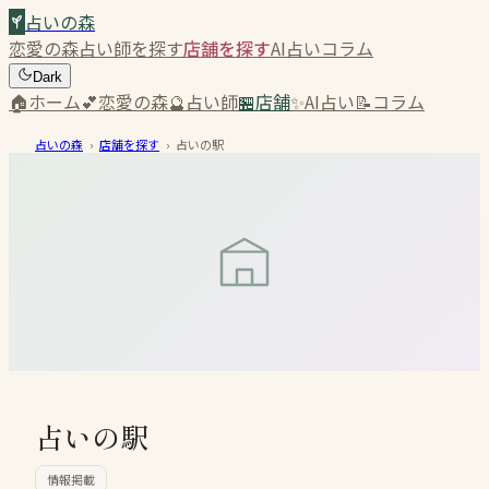
占いの森
恋愛の森
占い師を探す
店舗を探す
AI占い
コラム
Dark
🏠
ホーム
💕
恋愛の森
🔮
占い師
🏪
店舗
✨
AI占い
📝
コラム
占いの森
›
店舗を探す
›
占いの駅
占いの駅
情報掲載