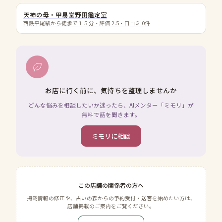
天神の母・甲易堂野田鑑定室
西鉄平尾駅から徒歩で１５分
・評価
2.5
・口コミ
0
件
お店に行く前に、気持ちを整理しませんか
どんな悩みを相談したいか迷ったら、AIメンター「ミモリ」が
無料で話を聞きます。
ミモリに相談
この店舗の関係者の方へ
掲載情報の修正や、占いの森からの予約受付・送客を始めたい方は、
店舗掲載のご案内をご覧ください。