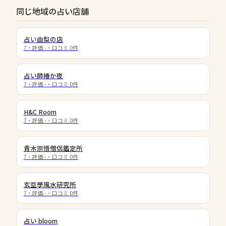
同じ地域の占い店舗
占い由梨の店
7
・評価
-
・口コミ
0
件
占い師椿か夜
7
・評価
-
・口コミ
0
件
H&C Room
7
・評価
-
・口コミ
0
件
青木宗悟僧侶鑑定所
7
・評価
-
・口コミ
0
件
玄空學風水研究所
7
・評価
-
・口コミ
0
件
占い bloom