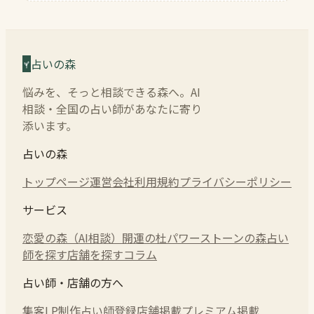
占いの森
悩みを、そっと相談できる森へ。AI
相談・全国の占い師があなたに寄り
添います。
占いの森
トップページ
運営会社
利用規約
プライバシーポリシー
サービス
恋愛の森（AI相談）
開運の杜
パワーストーンの森
占い
師を探す
店舗を探す
コラム
占い師・店舗の方へ
集客LP制作
占い師登録
店舗掲載
プレミアム掲載