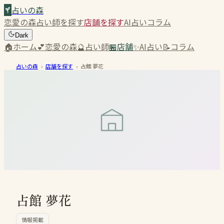
占いの森
恋愛の森
占い師を探す
店舗を探す
AI占い
コラム
Dark
🏠
ホーム
💕
恋愛の森
🔮
占い師
🏪
店舗
✨
AI占い
📝
コラム
占いの森
›
店舗を探す
›
占館 夢花
占館 夢花
情報掲載