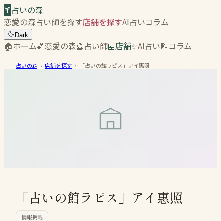
占いの森
恋愛の森
占い師を探す
店舗を探す
AI占い
コラム
Dark
🏠
ホーム
💕
恋愛の森
🔮
占い師
🏪
店舗
✨
AI占い
📝
コラム
占いの森
›
店舗を探す
›
「占いの館ラピス」アイ惠照
「占いの館ラピス」アイ惠照
情報掲載