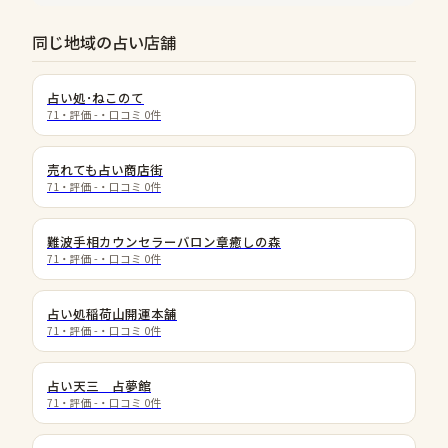
同じ地域の占い店舗
占い処･ねこのて
71
・評価
-
・口コミ
0
件
売れても占い商店街
71
・評価
-
・口コミ
0
件
難波手相カウンセラーバロン章癒しの森
71
・評価
-
・口コミ
0
件
占い処稲荷山開運本舗
71
・評価
-
・口コミ
0
件
占い天三 占夢館
71
・評価
-
・口コミ
0
件