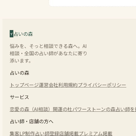
占いの森
悩みを、そっと相談できる森へ。AI
相談・全国の占い師があなたに寄り
添います。
占いの森
トップページ
運営会社
利用規約
プライバシーポリシー
サービス
恋愛の森（AI相談）
開運の杜
パワーストーンの森
占い師を
占い師・店舗の方へ
集客LP制作
占い師登録
店舗掲載
プレミアム掲載