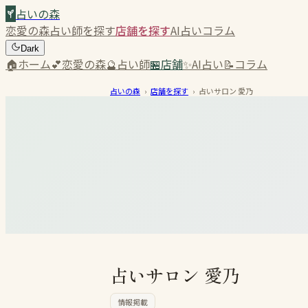
占いの森
恋愛の森
占い師を探す
店舗を探す
AI占い
コラム
Dark
🏠
ホーム
💕
恋愛の森
🔮
占い師
🏪
店舗
✨
AI占い
📝
コラム
占いの森
›
店舗を探す
›
占いサロン 愛乃
占いサロン 愛乃
情報掲載