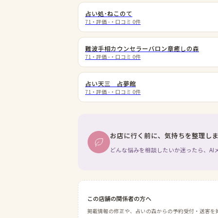
占い処･ねこのて
71
・評価
-
・口コミ
0
件
難波手相カウンセラーバロン章癒しの森
71
・評価
-
・口コミ
0
件
占い天三 占夢館
71
・評価
-
・口コミ
0
件
お店に行く前に、気持ちを整理し
どんな悩みを相談したいか迷ったら、AI
この店舗の関係者の方へ
掲載情報の修正や、占いの森からの予約受付・送客を