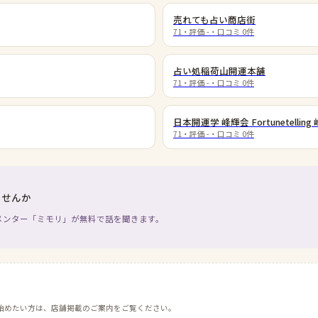
売れても占い商店街
71
・評価
-
・口コミ
0
件
占い処稲荷山開運本舗
71
・評価
-
・口コミ
0
件
日本開運学 峰輝会 Fortunetelling 
71
・評価
-
・口コミ
0
件
ませんか
メンター「ミモリ」が無料で話を聞きます。
始めたい方は、店舗掲載のご案内をご覧ください。