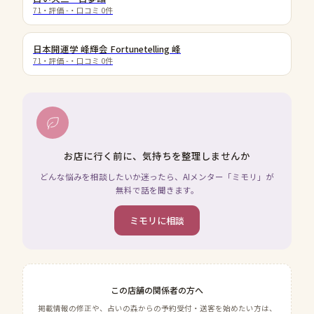
71
・評価
-
・口コミ
0
件
日本開運学 峰輝会 Fortunetelling 峰
71
・評価
-
・口コミ
0
件
お店に行く前に、気持ちを整理しませんか
どんな悩みを相談したいか迷ったら、AIメンター「ミモリ」が
無料で話を聞きます。
ミモリに相談
この店舗の関係者の方へ
掲載情報の修正や、占いの森からの予約受付・送客を始めたい方は、