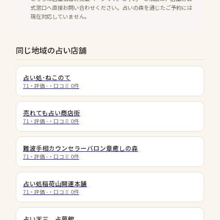
式窓口へ直接お問い合わせください。占いの森を通じたご予約には
現在対応していません。
同じ地域の占い店舗
占い処･ねこのて
71
・評価
-
・口コミ
0
件
売れても占い商店街
71
・評価
-
・口コミ
0
件
難波手相カウンセラーバロン章癒しの森
71
・評価
-
・口コミ
0
件
占い処稲荷山開運本舗
71
・評価
-
・口コミ
0
件
占い天三 占夢館