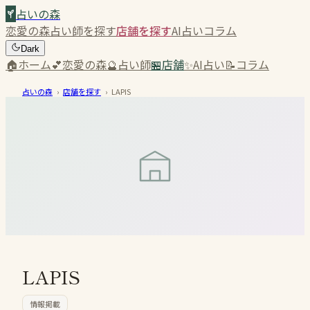
占いの森
恋愛の森
占い師を探す
店舗を探す
AI占い
コラム
Dark
🏠
ホーム
💕
恋愛の森
🔮
占い師
🏪
店舗
✨
AI占い
📝
コラム
占いの森
›
店舗を探す
›
LAPIS
LAPIS
情報掲載