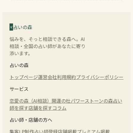
占いの森
悩みを、そっと相談できる森へ。AI
相談・全国の占い師があなたに寄り
添います。
占いの森
トップページ
運営会社
利用規約
プライバシーポリシー
サービス
恋愛の森（AI相談）
開運の杜
パワーストーンの森
占い
師を探す
店舗を探す
コラム
占い師・店舗の方へ
集客LP制作
占い師登録
店舗掲載
プレミアム掲載