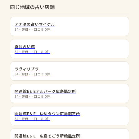
同じ地域の占い店舗
アナタの占いマイケル
34
・評価
-
・口コミ
0
件
真我占い館
34
・評価
-
・口コミ
0
件
ラヴィリブラ
34
・評価
-
・口コミ
0
件
開運館E＆Eアルパーク広島鑑定所
34
・評価
-
・口コミ
0
件
開運館E＆E ゆめタウン広島鑑定所
34
・評価
-
・口コミ
0
件
開運館E＆E 広島そごう新館鑑定所