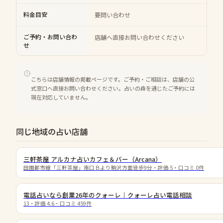
料金目安
要問い合わせ
ご予約・お問い合わ
店舗へ直接お問い合わせください
せ
こちらは店舗情報の掲載ページです。ご予約・ご相談は、店舗の公
式窓口へ直接お問い合わせください。占いの森を通じたご予約には
現在対応していません。
同じ地域の占い店舗
三軒茶屋 アルカナ占いカフェ＆バー（Arcana）
田園都市線「三軒茶屋」南口Ｂより駒沢方面徒歩9分
・評価
5
・口コミ
0
件
電話占いなら創業26年のクォーレ｜クォーレ占い電話相談
13
・評価
4.6
・口コミ
459
件