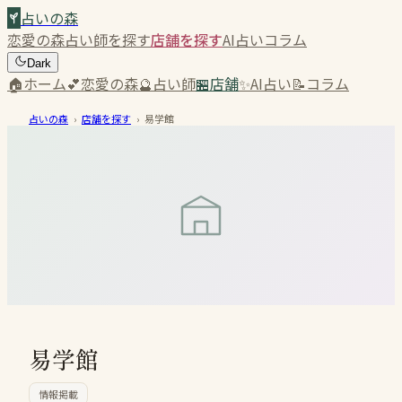
占いの森
恋愛の森
占い師を探す
店舗を探す
AI占い
コラム
Dark
🏠
ホーム
💕
恋愛の森
🔮
占い師
🏪
店舗
✨
AI占い
📝
コラム
占いの森
›
店舗を探す
›
易学館
易学館
情報掲載