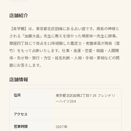
店舗紹介
【易学館】は、東京都北区田端にある占い店です。周易の神様と
される「加藤大岳」先生に教えを授かった塚原栄一先生に師事。
銀座四丁目にて街占を12年経験した鑑定士・老園卓昌が周易（筮
竹）をもって占断いたします。仕事・金運・恋愛・結婚・人間関
係・失せ物・旅行・方位・姓名判断・人相・手相・家相などの問
題にお答えします。
店舗情報
住所
東京都北区田端2丁目7-26 フレンドリ
ーハイツ204
アクセス
営業時間
2007年