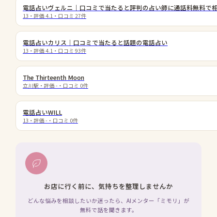
電話占いヴェルニ｜口コミで当たると評判の占い師に通話料無料で
13
・評価
4.1
・口コミ
27
件
電話占いカリス｜口コミで当たると話題の電話占い
13
・評価
4.1
・口コミ
93
件
The Thirteenth Moon
立川駅
・評価
-
・口コミ
0
件
電話占いWILL
13
・評価
-
・口コミ
0
件
お店に行く前に、気持ちを整理しませんか
どんな悩みを相談したいか迷ったら、AIメンター「ミモリ」が
無料で話を聞きます。