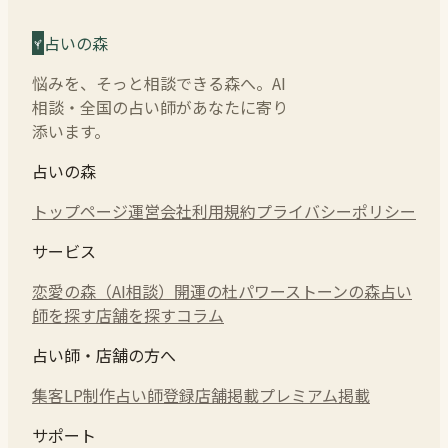
占いの森
悩みを、そっと相談できる森へ。AI
相談・全国の占い師があなたに寄り
添います。
占いの森
トップページ
運営会社
利用規約
プライバシーポリシー
サービス
恋愛の森（AI相談）
開運の杜
パワーストーンの森
占い
師を探す
店舗を探す
コラム
占い師・店舗の方へ
集客LP制作
占い師登録
店舗掲載
プレミアム掲載
サポート