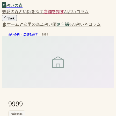
占いの森
恋愛の森
占い師を探す
店舗を探す
AI占い
コラム
Dark
🏠
ホーム
💕
恋愛の森
🔮
占い師
🏪
店舗
✨
AI占い
📝
コラム
占いの森
›
店舗を探す
›
9999
9999
情報掲載