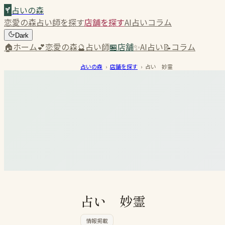
占いの森
恋愛の森
占い師を探す
店舗を探す
AI占い
コラム
Dark
🏠
ホーム
💕
恋愛の森
🔮
占い師
🏪
店舗
✨
AI占い
📝
コラム
占いの森
›
店舗を探す
›
占い 妙霊
占い 妙霊
情報掲載