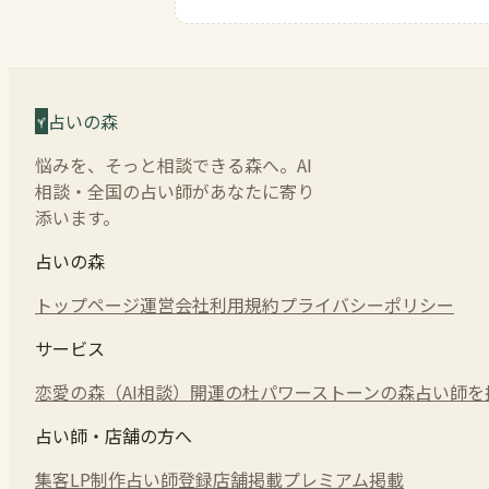
占いの森
悩みを、そっと相談できる森へ。AI
相談・全国の占い師があなたに寄り
添います。
占いの森
トップページ
運営会社
利用規約
プライバシーポリシー
サービス
恋愛の森（AI相談）
開運の杜
パワーストーンの森
占い師を
占い師・店舗の方へ
集客LP制作
占い師登録
店舗掲載
プレミアム掲載