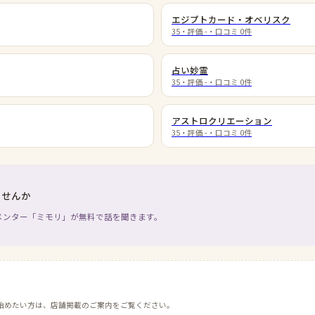
エジプトカード・オベリスク
35
・評価
-
・口コミ
0
件
占い妙霊
35
・評価
-
・口コミ
0
件
アストロクリエーション
35
・評価
-
・口コミ
0
件
ませんか
メンター「ミモリ」が無料で話を聞きます。
始めたい方は、店舗掲載のご案内をご覧ください。