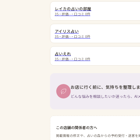
レイカの占いの部屋
35
・評価
-
・口コミ
0
件
アイリス占い
35
・評価
-
・口コミ
0
件
占いえれ
35
・評価
-
・口コミ
0
件
お店に行く前に、気持ちを整理し
どんな悩みを相談したいか迷ったら、AI
この店舗の関係者の方へ
掲載情報の修正や、占いの森からの予約受付・送客を