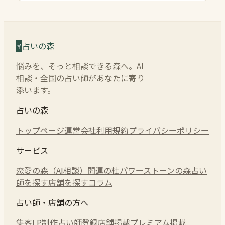
占いの森
悩みを、そっと相談できる森へ。AI
相談・全国の占い師があなたに寄り
添います。
占いの森
トップページ
運営会社
利用規約
プライバシーポリシー
サービス
恋愛の森（AI相談）
開運の杜
パワーストーンの森
占い
師を探す
店舗を探す
コラム
占い師・店舗の方へ
集客LP制作
占い師登録
店舗掲載
プレミアム掲載