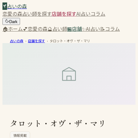
占いの森
恋愛の森
占い師を探す
店舗を探す
AI占い
コラム
Dark
🏠
ホーム
💕
恋愛の森
🔮
占い師
🏪
店舗
✨
AI占い
📝
コラム
占いの森
›
店舗を探す
›
タロット・オヴ・ザ・マリ
タロット・オヴ・ザ・マリ
情報掲載