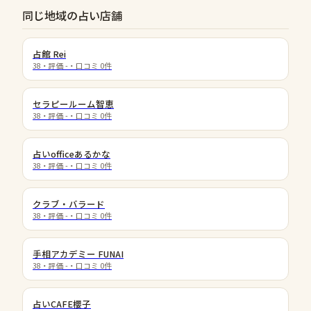
同じ地域の占い店舗
占館 Rei
38
・評価
-
・口コミ
0
件
セラピールーム智恵
38
・評価
-
・口コミ
0
件
占いofficeあるかな
38
・評価
-
・口コミ
0
件
クラブ・バラード
38
・評価
-
・口コミ
0
件
手相アカデミー FUNAI
38
・評価
-
・口コミ
0
件
占いCAFE櫻子