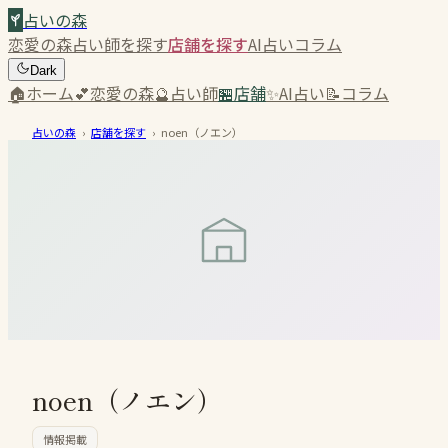
占いの森
恋愛の森
占い師を探す
店舗を探す
AI占い
コラム
Dark
🏠
ホーム
💕
恋愛の森
🔮
占い師
🏪
店舗
✨
AI占い
📝
コラム
占いの森
›
店舗を探す
›
noen（ノエン）
noen（ノエン）
情報掲載