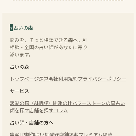
占いの森
悩みを、そっと相談できる森へ。AI
相談・全国の占い師があなたに寄り
添います。
占いの森
トップページ
運営会社
利用規約
プライバシーポリシー
サービス
恋愛の森（AI相談）
開運の杜
パワーストーンの森
占い
師を探す
店舗を探す
コラム
占い師・店舗の方へ
集客LP制作
占い師登録
店舗掲載
プレミアム掲載