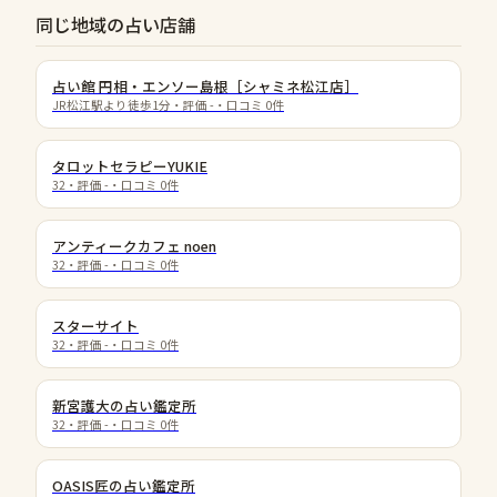
同じ地域の占い店舗
占い館 円相・エンソー島根［シャミネ松江店］
JR松江駅より徒歩1分
・評価
-
・口コミ
0
件
タロットセラピーYUKIE
32
・評価
-
・口コミ
0
件
アンティークカフェ noen
32
・評価
-
・口コミ
0
件
スターサイト
32
・評価
-
・口コミ
0
件
新宮護大の占い鑑定所
32
・評価
-
・口コミ
0
件
OASIS匠の占い鑑定所