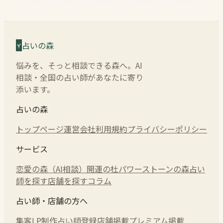
占いの森
悩みを、そっと相談できる森へ。AI
相談・全国の占い師があなたに寄り
添います。
占いの森
トップページ
運営会社
利用規約
プライバシーポリシー
サービス
恋愛の森（AI相談）
開運の杜
パワーストーンの森
占い
師を探す
店舗を探す
コラム
占い師・店舗の方へ
集客LP制作
占い師登録
店舗掲載
プレミアム掲載