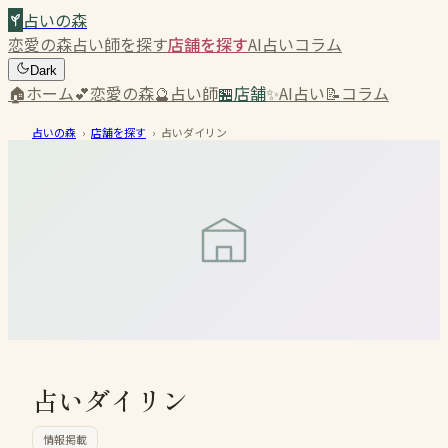
占いの森
恋愛の森
占い師を探す
店舗を探す
AI占い
コラム
Dark
🏠
ホーム
💕
恋愛の森
🔮
占い師
🏪
店舗
✨
AI占い
📝
コラム
占いの森
›
店舗を探す
›
占いダイリン
占いダイリン
情報掲載