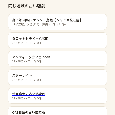
同じ地域の占い店舗
占い館 円相・エンソー島根［シャミネ松江店］
JR松江駅より徒歩1分
・評価
-
・口コミ
0
件
タロットセラピーYUKIE
32
・評価
-
・口コミ
0
件
アンティークカフェ noen
32
・評価
-
・口コミ
0
件
スターサイト
32
・評価
-
・口コミ
0
件
新宮護大の占い鑑定所
32
・評価
-
・口コミ
0
件
OASIS匠の占い鑑定所