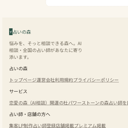
占いの森
悩みを、そっと相談できる森へ。AI
相談・全国の占い師があなたに寄り
添います。
占いの森
トップページ
運営会社
利用規約
プライバシーポリシー
サービス
恋愛の森（AI相談）
開運の杜
パワーストーンの森
占い師を
占い師・店舗の方へ
集客LP制作
占い師登録
店舗掲載
プレミアム掲載