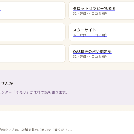
］
タロットセラピーYUKIE
32
・評価
-
・口コミ
0
件
スターサイト
32
・評価
-
・口コミ
0
件
OASIS匠の占い鑑定所
32
・評価
-
・口コミ
0
件
ませんか
メンター「ミモリ」が無料で話を聞きます。
始めたい方は、店舗掲載のご案内をご覧ください。