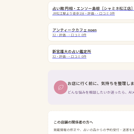
占い館 円相・エンソー島根［シャミネ松江店
JR松江駅より徒歩1分
・評価
-
・口コミ
0
件
アンティークカフェ noen
32
・評価
-
・口コミ
0
件
新宮護大の占い鑑定所
32
・評価
-
・口コミ
0
件
お店に行く前に、気持ちを整理し
どんな悩みを相談したいか迷ったら、AI
この店舗の関係者の方へ
掲載情報の修正や、占いの森からの予約受付・送客を