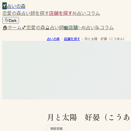
占いの森
恋愛の森
占い師を探す
店舗を探す
AI占い
コラム
Dark
🏠
ホーム
💕
恋愛の森
🔮
占い師
🏪
店舗
✨
AI占い
📝
コラム
占いの森
›
店舗を探す
›
月と太陽 好晏（こうあん）
月と太陽 好晏（こうあ
情報掲載