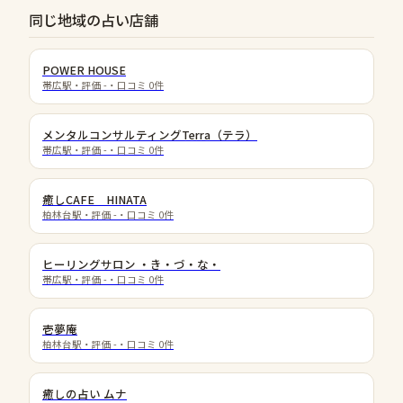
同じ地域の占い店舗
POWER HOUSE
帯広駅
・評価
-
・口コミ
0
件
メンタルコンサルティングTerra（テラ）
帯広駅
・評価
-
・口コミ
0
件
癒しCAFE HINATA
柏林台駅
・評価
-
・口コミ
0
件
ヒーリングサロン ・き・づ・な・
帯広駅
・評価
-
・口コミ
0
件
壱夢庵
柏林台駅
・評価
-
・口コミ
0
件
癒しの占い ムナ