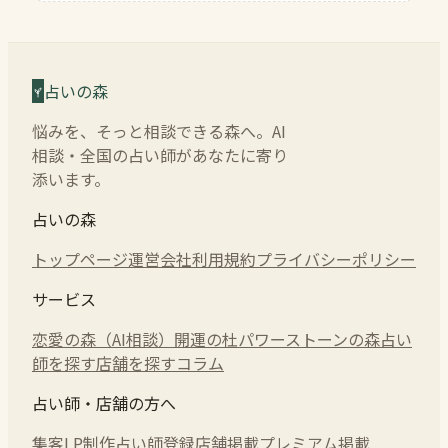
占いの森
悩みを、そっと相談できる森へ。AI
相談・全国の占い師があなたに寄り
添います。
占いの森
トップページ
運営会社
利用規約
プライバシーポリシー
サービス
恋愛の森（AI相談）
開運の杜
パワーストーンの森
占い
師を探す
店舗を探す
コラム
占い師・店舗の方へ
集客LP制作
占い師登録
店舗掲載
プレミアム掲載