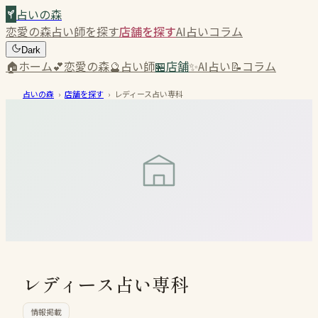
占いの森
恋愛の森
占い師を探す
店舗を探す
AI占い
コラム
Dark
🏠
ホーム
💕
恋愛の森
🔮
占い師
🏪
店舗
✨
AI占い
📝
コラム
占いの森
›
店舗を探す
›
レディース占い専科
レディース占い専科
情報掲載