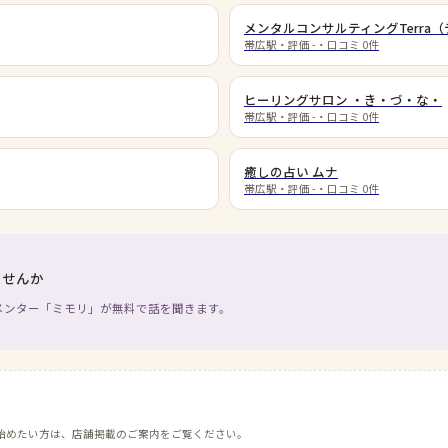
メンタルコンサルティングTerra
帯広駅
・評価
-
・口コミ
0
件
ヒーリングサロン ・き・づ・な・
帯広駅
・評価
-
・口コミ
0
件
癒しの占い ムナ
帯広駅
・評価
-
・口コミ
0
件
ませんか
メンター「ミモリ」が無料で話を聞きます。
始めたい方は、店舗掲載のご案内をご覧ください。