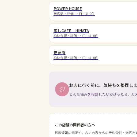
POWER HOUSE
帯広駅
・評価
-
・口コミ
0
件
癒しCAFE HINATA
柏林台駅
・評価
-
・口コミ
0
件
壱夢庵
柏林台駅
・評価
-
・口コミ
0
件
お店に行く前に、気持ちを整理し
どんな悩みを相談したいか迷ったら、AI
この店舗の関係者の方へ
掲載情報の修正や、占いの森からの予約受付・送客を