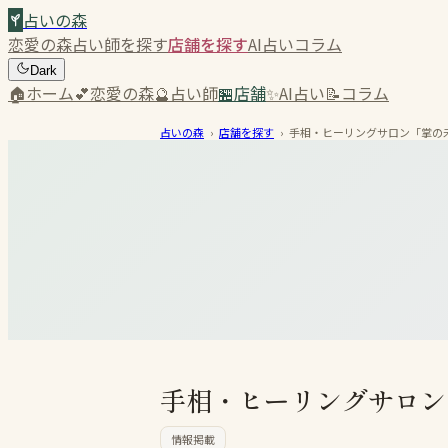
占いの森
恋愛の森
占い師を探す
店舗を探す
AI占い
コラム
Dark
🏠
ホーム
💕
恋愛の森
🔮
占い師
🏪
店舗
✨
AI占い
📝
コラム
占いの森
›
店舗を探す
›
手相・ヒーリングサロン「掌の
手相・ヒーリングサロン
情報掲載