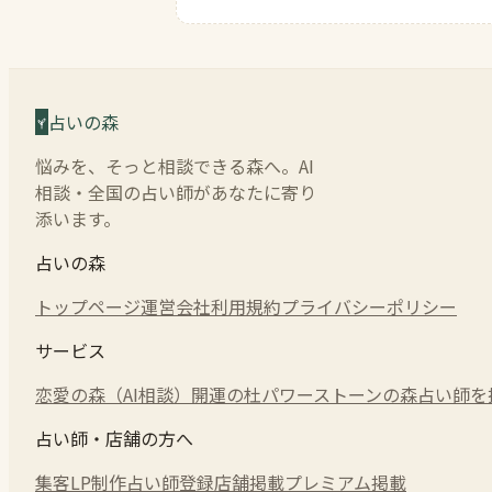
占いの森
悩みを、そっと相談できる森へ。AI
相談・全国の占い師があなたに寄り
添います。
占いの森
トップページ
運営会社
利用規約
プライバシーポリシー
サービス
恋愛の森（AI相談）
開運の杜
パワーストーンの森
占い師を
占い師・店舗の方へ
集客LP制作
占い師登録
店舗掲載
プレミアム掲載