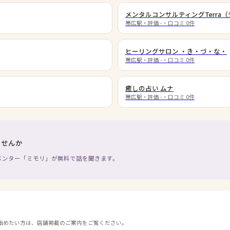
メンタルコンサルティングTerra
帯広駅
・評価
-
・口コミ
0
件
ヒーリングサロン ・き・づ・な・
帯広駅
・評価
-
・口コミ
0
件
癒しの占い ムナ
帯広駅
・評価
-
・口コミ
0
件
ませんか
メンター「ミモリ」が無料で話を聞きます。
始めたい方は、店舗掲載のご案内をご覧ください。