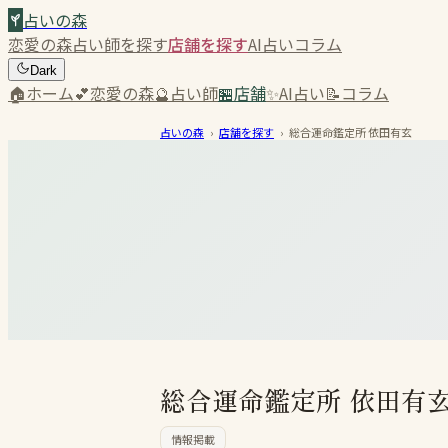
占いの森
恋愛の森
占い師を探す
店舗を探す
AI占い
コラム
Dark
🏠
ホーム
💕
恋愛の森
🔮
占い師
🏪
店舗
✨
AI占い
📝
コラム
占いの森
›
店舗を探す
›
総合運命鑑定所 依田有玄
総合運命鑑定所 依田有
情報掲載