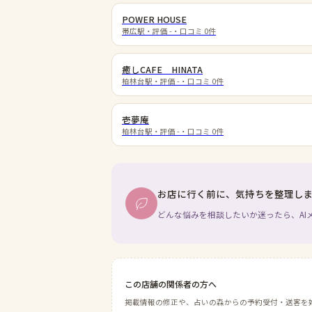
POWER HOUSE
帯広駅
・評価
-
・口コミ
0
件
癒しCAFE HINATA
柏林台駅
・評価
-
・口コミ
0
件
壱夢庵
柏林台駅
・評価
-
・口コミ
0
件
お店に行く前に、気持ちを整理し
どんな悩みを相談したいか迷ったら、AI
この店舗の関係者の方へ
掲載情報の修正や、占いの森からの予約受付・送客を