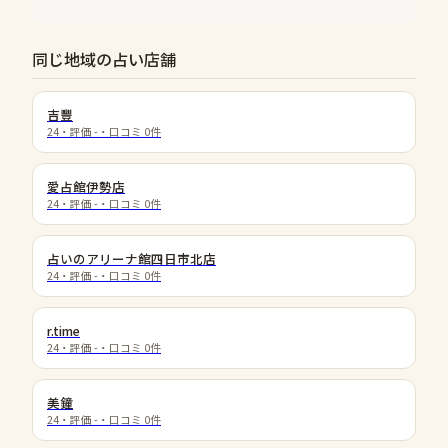
同じ地域の占い店舗
吉豐
24
・評価
-
・口コミ
0
件
愛占館伊勢店
24
・評価
-
・口コミ
0
件
占いのアリーナ館四日市北店
24
・評価
-
・口コミ
0
件
r.time
24
・評価
-
・口コミ
0
件
美鐘
24
・評価
-
・口コミ
0
件