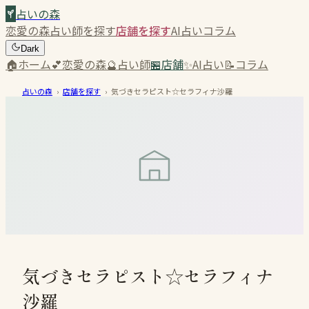
占いの森
恋愛の森
占い師を探す
店舗を探す
AI占い
コラム
Dark
🏠
ホーム
💕
恋愛の森
🔮
占い師
🏪
店舗
✨
AI占い
📝
コラム
占いの森
›
店舗を探す
›
気づきセラピスト☆セラフィナ沙羅
気づきセラピスト☆セラフィナ
沙羅