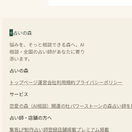
占いの森
悩みを、そっと相談できる森へ。AI
相談・全国の占い師があなたに寄り
添います。
占いの森
トップページ
運営会社
利用規約
プライバシーポリシー
サービス
恋愛の森（AI相談）
開運の杜
パワーストーンの森
占い師を
占い師・店舗の方へ
集客LP制作
占い師登録
店舗掲載
プレミアム掲載