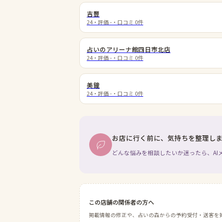
吉豐
24
・評価
-
・口コミ
0
件
占いのアリーナ館四日市北店
24
・評価
-
・口コミ
0
件
美鐘
24
・評価
-
・口コミ
0
件
お店に行く前に、気持ちを整理し
どんな悩みを相談したいか迷ったら、AI
この店舗の関係者の方へ
掲載情報の修正や、占いの森からの予約受付・送客を