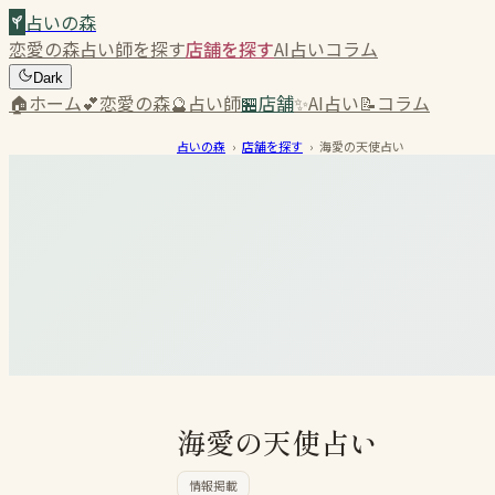
占いの森
恋愛の森
占い師を探す
店舗を探す
AI占い
コラム
Dark
🏠
ホーム
💕
恋愛の森
🔮
占い師
🏪
店舗
✨
AI占い
📝
コラム
占いの森
›
店舗を探す
›
海愛の天使占い
海愛の天使占い
情報掲載