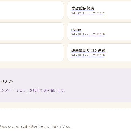
愛占館伊勢店
24
・評価
-
・口コミ
0
件
r.time
24
・評価
-
・口コミ
0
件
運命鑑定サロン未來
24
・評価
-
・口コミ
0
件
ませんか
メンター「ミモリ」が無料で話を聞きます。
始めたい方は、店舗掲載のご案内をご覧ください。