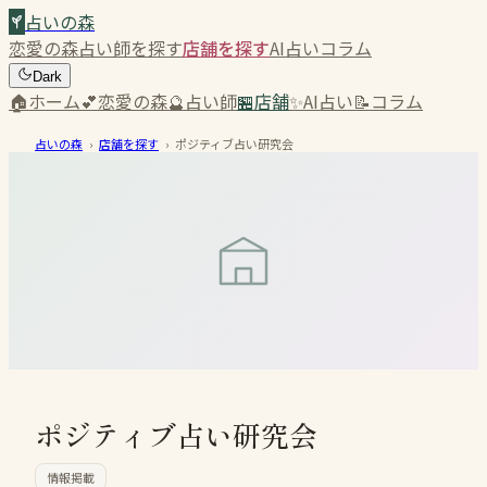
占いの森
恋愛の森
占い師を探す
店舗を探す
AI占い
コラム
Dark
🏠
ホーム
💕
恋愛の森
🔮
占い師
🏪
店舗
✨
AI占い
📝
コラム
占いの森
›
店舗を探す
›
ポジティブ占い研究会
ポジティブ占い研究会
情報掲載