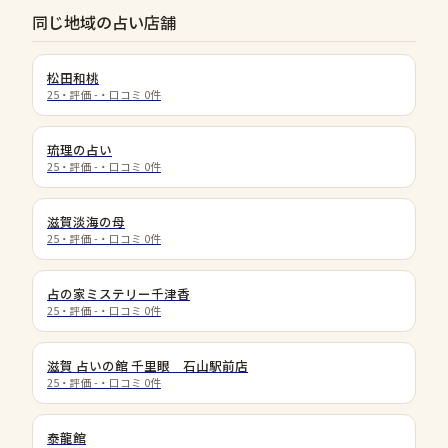
同じ地域の占い店舗
松田和桃
25
・評価
-
・口コミ
0
件
琉理の占い
25
・評価
-
・口コミ
0
件
滋賀淡海の母
25
・評価
-
・口コミ
0
件
占の家ミステリー千津香
25
・評価
-
・口コミ
0
件
滋賀 占いの館 千里眼 石山駅前店
25
・評価
-
・口コミ
0
件
泰龍館