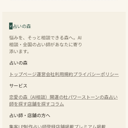
占いの森
悩みを、そっと相談できる森へ。AI
相談・全国の占い師があなたに寄り
添います。
占いの森
トップページ
運営会社
利用規約
プライバシーポリシー
サービス
恋愛の森（AI相談）
開運の杜
パワーストーンの森
占い
師を探す
店舗を探す
コラム
占い師・店舗の方へ
集客LP制作
占い師登録
店舗掲載
プレミアム掲載