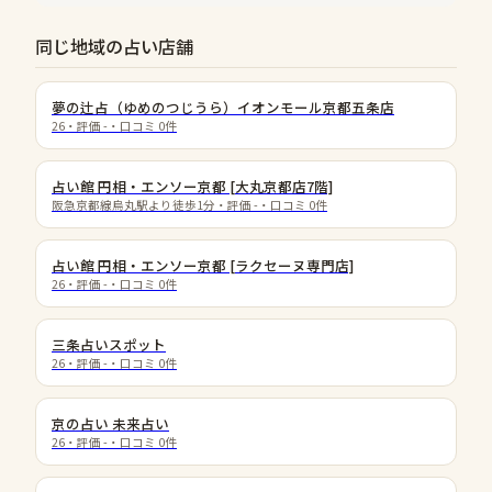
同じ地域の占い店舗
夢の辻占（ゆめのつじうら）イオンモール京都五条店
26
・評価
-
・口コミ
0
件
占い館 円相・エンソー京都 [大丸京都店7階]
阪急京都線烏丸駅より徒歩1分
・評価
-
・口コミ
0
件
占い館 円相・エンソー京都 [ラクセーヌ専門店]
26
・評価
-
・口コミ
0
件
三条占いスポット
26
・評価
-
・口コミ
0
件
京の占い 未来占い
26
・評価
-
・口コミ
0
件