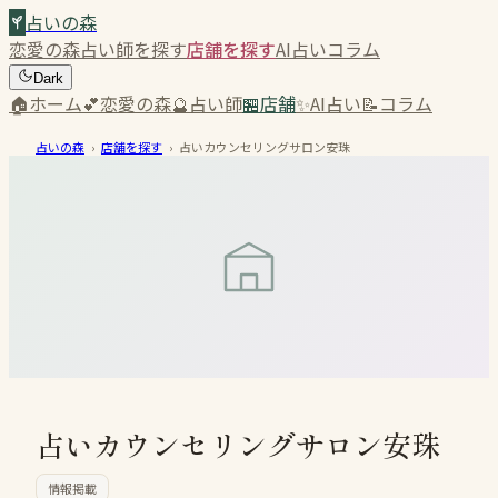
占いの森
恋愛の森
占い師を探す
店舗を探す
AI占い
コラム
Dark
🏠
ホーム
💕
恋愛の森
🔮
占い師
🏪
店舗
✨
AI占い
📝
コラム
占いの森
›
店舗を探す
›
占いカウンセリングサロン安珠
占いカウンセリングサロン安珠
情報掲載