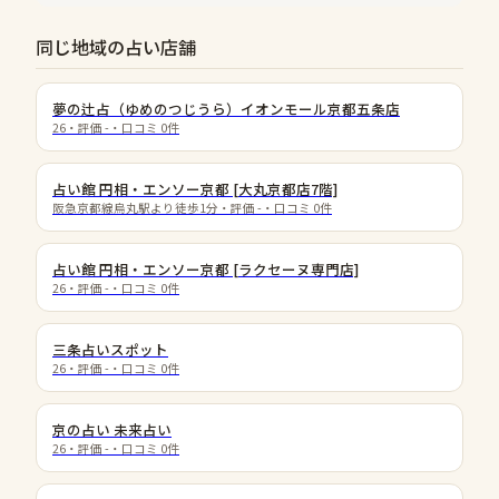
同じ地域の占い店舗
夢の辻占（ゆめのつじうら）イオンモール京都五条店
26
・評価
-
・口コミ
0
件
占い館 円相・エンソー京都 [大丸京都店7階]
阪急京都線烏丸駅より徒歩1分
・評価
-
・口コミ
0
件
占い館 円相・エンソー京都 [ラクセーヌ専門店]
26
・評価
-
・口コミ
0
件
三条占いスポット
26
・評価
-
・口コミ
0
件
京の占い 未来占い
26
・評価
-
・口コミ
0
件