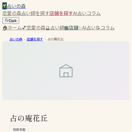
占いの森
恋愛の森
占い師を探す
店舗を探す
AI占い
コラム
Dark
🏠
ホーム
💕
恋愛の森
🔮
占い師
🏪
店舗
✨
AI占い
📝
コラム
占いの森
›
店舗を探す
›
占の庵花丘
占の庵花丘
情報掲載