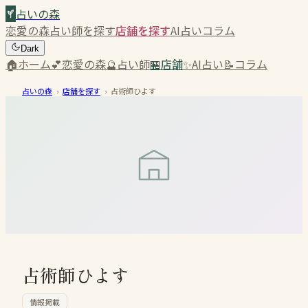
占いの森
恋愛の森
占い師を探す
店舗を探す
AI占い
コラム
Dark
🏠
ホーム
💕
恋愛の森
🔮
占い師
🏪
店舗
✨
AI占い
📝
コラム
占いの森
›
店舗を探す
›
占術師ひよす
占術師ひよす
情報掲載