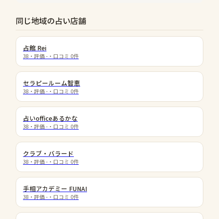
同じ地域の占い店舗
占館 Rei
38
・評価
-
・口コミ
0
件
セラピールーム智恵
38
・評価
-
・口コミ
0
件
占いofficeあるかな
38
・評価
-
・口コミ
0
件
クラブ・バラード
38
・評価
-
・口コミ
0
件
手相アカデミー FUNAI
38
・評価
-
・口コミ
0
件