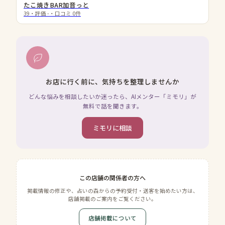
たこ焼きBAR加音っと
39
・評価
-
・口コミ
0
件
お店に行く前に、気持ちを整理しませんか
どんな悩みを相談したいか迷ったら、AIメンター「ミモリ」が
無料で話を聞きます。
ミモリに相談
この店舗の関係者の方へ
掲載情報の修正や、占いの森からの予約受付・送客を始めたい方は、
店舗掲載のご案内をご覧ください。
店舗掲載について