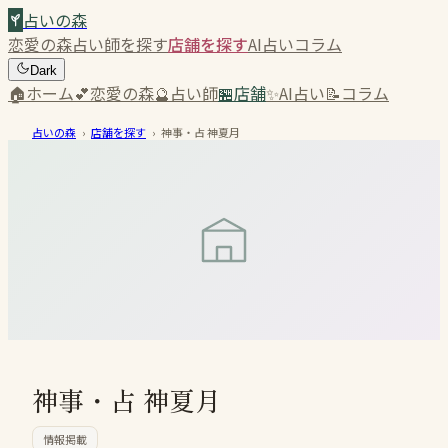
占いの森
恋愛の森
占い師を探す
店舗を探す
AI占い
コラム
Dark
🏠
ホーム
💕
恋愛の森
🔮
占い師
🏪
店舗
✨
AI占い
📝
コラム
占いの森
›
店舗を探す
›
神事・占 神夏月
神事・占 神夏月
情報掲載