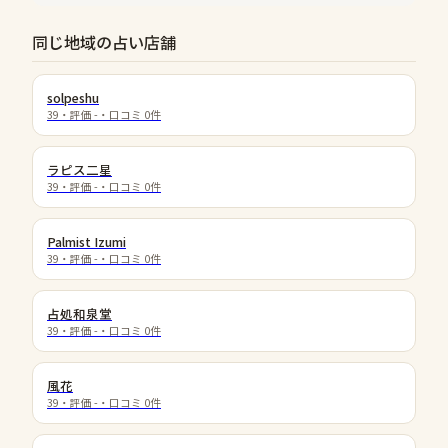
同じ地域の占い店舗
solpeshu
39
・評価
-
・口コミ
0
件
ラピス二星
39
・評価
-
・口コミ
0
件
Palmist Izumi
39
・評価
-
・口コミ
0
件
占処和泉堂
39
・評価
-
・口コミ
0
件
風花
39
・評価
-
・口コミ
0
件