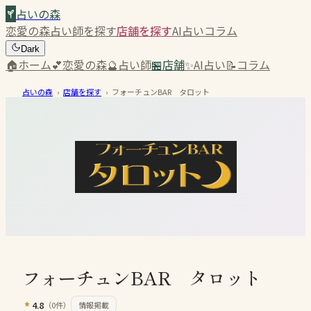
占いの森
恋愛の森
占い師を探す
店舗を探す
AI占い
コラム
Dark
🏠
ホーム
💕
恋愛の森
🔮
占い師
🏪
店舗
✨
AI占い
📝
コラム
占いの森
›
店舗を探す
›
フォーチュンBAR タロット
フォーチュンBAR タロット
4.8
（
0
件）
情報掲載