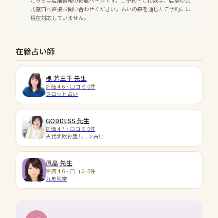
こちらは店舗情報の掲載ページです。ご予約・ご相談は、店舗の公
式窓口へ直接お問い合わせください。占いの森を通じたご予約には
現在対応していません。
在籍占い師
槐 芳王千
先生
評価 4.6・口コミ 0件
タロット占い
GODDESS
先生
評価 4.7・口コミ 0件
古代北欧神話ルーン占い
風晶
先生
評価 4.6・口コミ 0件
九星気学