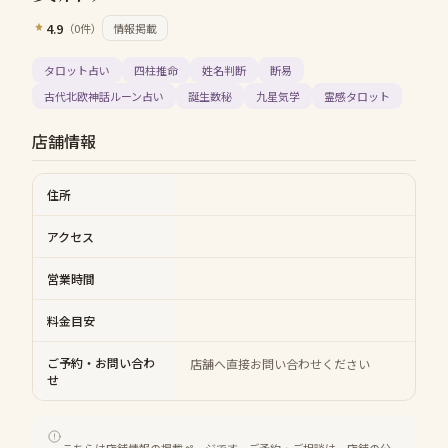
4.9
（
0
件）
情報掲載
タロット占い
四柱推命
姓名判断
断易
古代北欧神話ルーン占い
誕生数秘
九星気学
霊感タロット
店舗情報
住所
アクセス
営業時間
料金目安
ご予約・お問い合わ
店舗へ直接お問い合わせください
せ