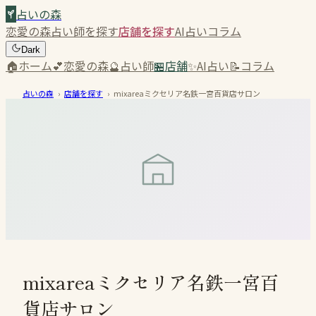
占いの森
恋愛の森
占い師を探す
店舗を探す
AI占い
コラム
Dark
🏠
ホーム
💕
恋愛の森
🔮
占い師
🏪
店舗
✨
AI占い
📝
コラム
占いの森
›
店舗を探す
›
mixareaミクセリア名鉄一宮百貨店サロン
mixareaミクセリア名鉄一宮百
貨店サロン