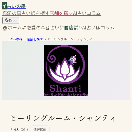
占いの森
恋愛の森
占い師を探す
店舗を探す
AI占い
コラム
Dark
🏠
ホーム
💕
恋愛の森
🔮
占い師
🏪
店舗
✨
AI占い
📝
コラム
占いの森
›
店舗を探す
›
ヒーリングルーム・シャンティ
ヒーリングルーム・シャンティ
4.5
（
0
件）
情報掲載