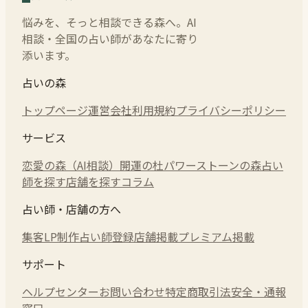
悩みを、そっと相談できる森へ。AI
相談・全国の占い師があなたに寄り
添います。
占いの森
トップページ
運営会社
利用規約
プライバシーポリシー
サービス
恋愛の森（AI相談）
開運の杜
パワーストーンの森
占い
師を探す
店舗を探す
コラム
占い師・店舗の方へ
集客LP制作
占い師登録
店舗掲載
プレミアム掲載
サポート
ヘルプセンター
お問い合わせ
特定商取引法
安全・通報
窓口