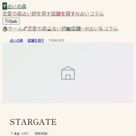
占いの森
恋愛の森
占い師を探す
店舗を探す
AI占い
コラム
Dark
🏠
ホーム
💕
恋愛の森
🔮
占い師
🏪
店舗
✨
AI占い
📝
コラム
占いの森
›
店舗を探す
›
STARGATE
STARGATE
4.6
（
0
件）
情報掲載